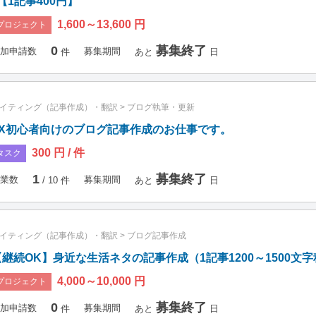
【1記事400円】
1,600～13,600 円
プロジェクト
0
募集終了
加申請数
募集期間
件
あと
日
イティング（記事作成）・翻訳
>
ブログ執筆・更新
FX初心者向けのブログ記事作成のお仕事です。
300 円 / 件
タスク
1
募集終了
業数
募集期間
/ 10 件
あと
日
イティング（記事作成）・翻訳
>
ブログ記事作成
【継続OK】身近な生活ネタの記事作成（1記事1200～1500文
4,000～10,000 円
プロジェクト
0
募集終了
加申請数
募集期間
件
あと
日