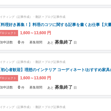
イティング（記事作成）・翻訳
>
ブログ記事作成
【料理好き募集！】料理のコツに関する記事を書くお仕事【大
1,600～13,600 円
プロジェクト
0
募集終了
加申請数
募集期間
件
あと
日
イティング（記事作成）・翻訳
>
ブログ記事作成
【初心者歓迎】理想のインテリア コーディネート/おすすめ家具の
1,600～13,600 円
プロジェクト
0
募集終了
加申請数
募集期間
件
あと
日
イティング（記事作成）・翻訳
>
ブログ記事作成