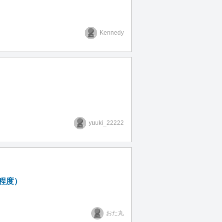
Kennedy
yuuki_22222
字程度）
おた丸