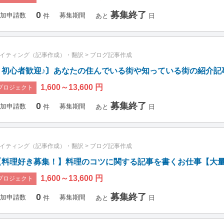
0
募集終了
加申請数
募集期間
件
あと
日
イティング（記事作成）・翻訳
>
ブログ記事作成
〘初心者歓迎♪〙あなたの住んでいる街や知っている街の紹介記事
1,600～13,600 円
プロジェクト
0
募集終了
加申請数
募集期間
件
あと
日
イティング（記事作成）・翻訳
>
ブログ記事作成
【料理好き募集！】料理のコツに関する記事を書くお仕事【大
1,600～13,600 円
プロジェクト
0
募集終了
加申請数
募集期間
件
あと
日