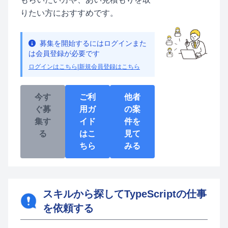
りたい方におすすめです。
募集を開始するにはログインまた
は会員登録が必要です
ログインはこちら
|
新規会員登録はこちら
今す
ご利
他者
ぐ募
用ガ
の案
集す
イド
件を
る
はこ
見て
ちら
みる
スキルから探してTypeScriptの仕事
を依頼する