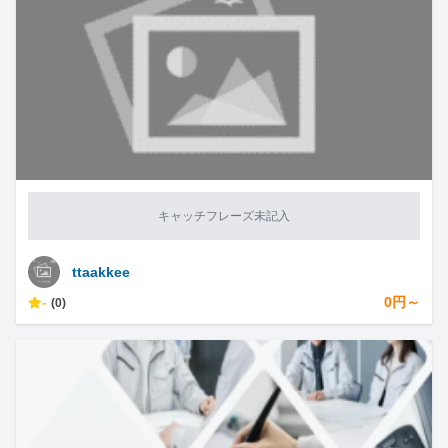
キャッチフレーズ未記入
ttaakkee
-
0円～
(0)