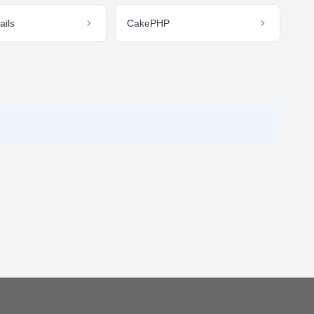
ails
CakePHP