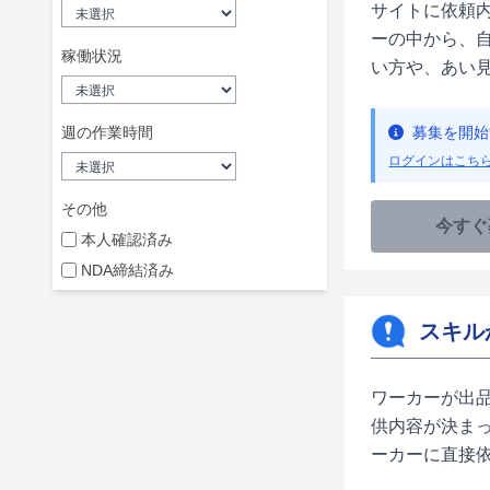
サイトに依頼
ーの中から、
稼働状況
い方や、あい
週の作業時間
募集を開始
ログインはこち
その他
今すぐ
本人確認済み
NDA締結済み
スキルか
ワーカーが出
供内容が決ま
ーカーに直接