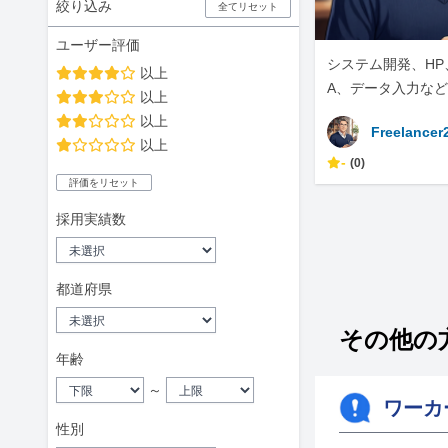
絞り込み
全てリセット
ユーザー評価
システム開発、HP、E
以上
A、データ入力な
以上
ます
以上
Freelancer
以上
-
(0)
評価をリセット
採用実績数
都道府県
その他の方
年齢
～
ワーカー
性別