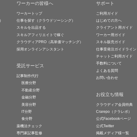
ワーカーの皆様へ
サポート
ワーカートップ
ご利用ガイド
）
仕事を探す（クラウドソーシング）
はじめての方へ
スキルを出品する
クライアント用ガイド
スキルアフィリエイトで稼ぐ
ワーカー用ガイド
クラウディアPRO（高単価マッチング）
スキル販売ガイド
採用オンラインアシスタント
仕事受発注ガイドライン
チャットご利用ガイド
手数料について
受託サービス
よくある質問
記事制作代行
お問い合わせ
医療分野
不動産分野
お役立ち情報
金融分野
美容分野
クラウディア会員特典
IT分野
Crarepo（クラレポ）
食分野
公式Facebookページ
薬機法チェック
公式Twitter
専門家記事監修
掲載メディア様一覧