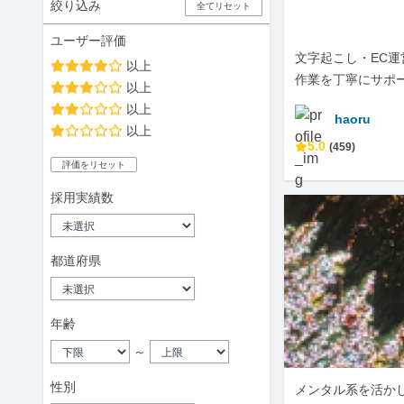
絞り込み
全てリセット
ユーザー評価
文字起こし・EC
以上
作業を丁寧にサポ
以上
以上
haoru
以上
5.0
(459)
評価をリセット
採用実績数
都道府県
年齢
～
性別
メンタル系を活か