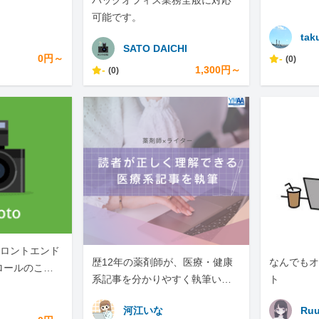
バックオフィス業務全般に対応
可能です。
tak
SATO DAICHI
0円～
-
(0)
-
1,300円～
(0)
)のフロントエンド
歴12年の薬剤師が、医療・健康
なんでもオ
ロールのこと
系記事を分かりやすく執筆いた
ト
します。
河江いな
Ruu