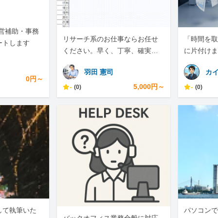
運営補助・事務
リサーチ系のお仕事ならお任せ
「時間を取
ートします
ください。早く、丁寧、確実な
に片付けま
質の良いものをご提供できます
羽田 憲司
カ
0円～
-
5,000円～
-
(0)
(0)
して執筆いた
パソコンで