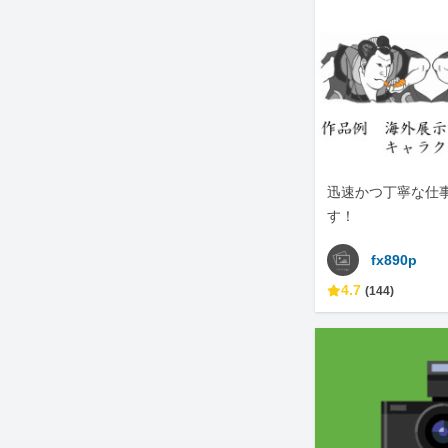
迅速かつ丁寧な仕
す！
fx890p
4.7
(144)