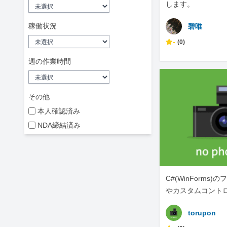
します。
稼働状況
碧唯
-
(0)
週の作業時間
その他
本人確認済み
NDA締結済み
C#(WinForms
やカスタムコント
なら！
torupon