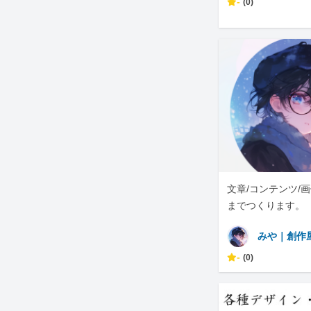
-
(0)
文章/コンテンツ/
までつくります。
みや｜創作
-
(0)