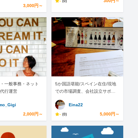
-
300円～
(0)
3,000円～
・一般事務・ネット
5か国語堪能/スペイン在住/現地
代行運営
での市場調査、会社設立サポー
ト、輸出輸入商品調査承りま
o_Gigi
Eina22
す。
2,000円～
-
5,000円～
(0)