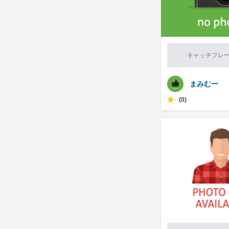
キャッチフレ
まみむー
-
(0)