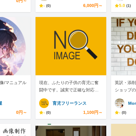
0円～
-
6,000円～
5.0
(0)
(1)
画像/マニュアル
現在、ふたりの子供の育児に奮
英訳・添削
闘中です。誠実で正確な対応、
ショップの
業務をお約束いたします。
屋
育児フリーランス
Mom
0円～
-
1,100円～
-
(0)
(0)