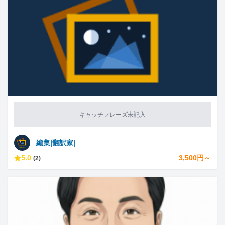
キャッチフレーズ未記入
編集|翻訳家|
5.0
3,500円～
(2)