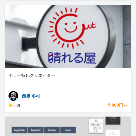
ホラー特化クリエイター
西嶽 冬司
-
5,000円～
(0)