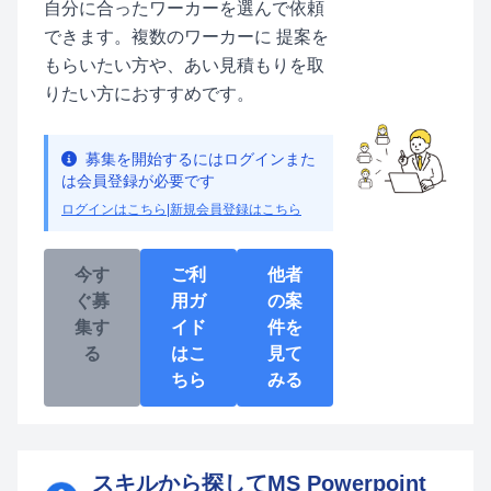
自分に合ったワーカーを選んで依頼
できます。複数のワーカーに 提案を
もらいたい方や、あい見積もりを取
りたい方におすすめです。
募集を開始するにはログインまた
は会員登録が必要です
ログインはこちら
|
新規会員登録はこちら
今す
ご利
他者
ぐ募
用ガ
の案
集す
イド
件を
る
はこ
見て
ちら
みる
スキルから探してMS Powerpoint