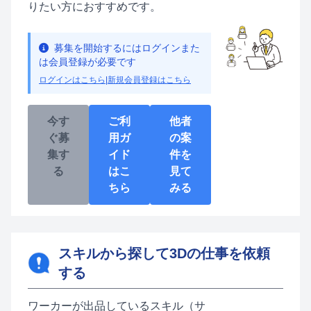
りたい方におすすめです。
募集を開始するにはログインまた
は会員登録が必要です
ログインはこちら
|
新規会員登録はこちら
今す
ご利
他者
ぐ募
用ガ
の案
集す
イド
件を
る
はこ
見て
ちら
みる
スキルから探して3Dの仕事を依頼
する
ワーカーが出品しているスキル（サ