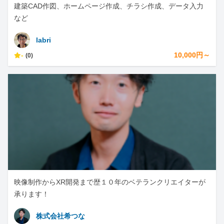
建築CAD作図、ホームページ作成、チラシ作成、データ入力
など
labri
-
10,000円～
(0)
映像制作からXR開発まで歴１０年のベテランクリエイターが
承ります！
株式会社希つな