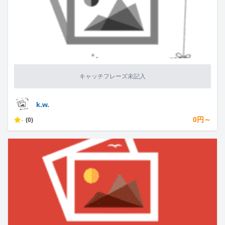
キャッチフレーズ未記入
k.w.
-
0円～
(0)