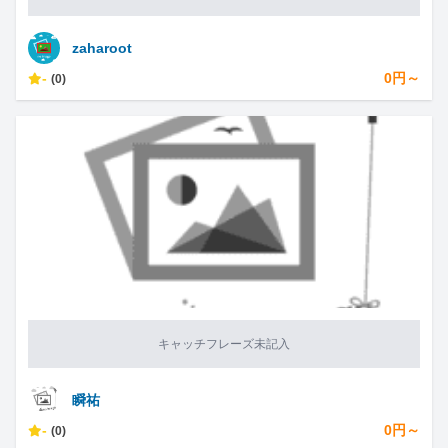
zaharoot
-
0円～
(0)
キャッチフレーズ未記入
瞬祐
-
0円～
(0)