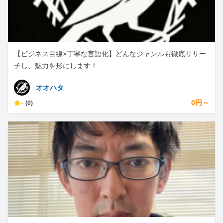
【ビジネス目線×丁寧な言語化】どんなジャンルも徹底リサー
チし、魅力を形にします！
オオハタ
-
0円～
(0)