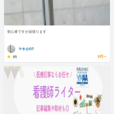
初心者ですが頑張ります
マキ@OT
-
0円～
(0)