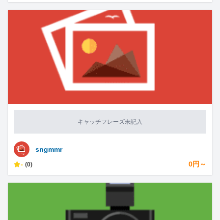
キャッチフレーズ未記入
sngmmr
-
0円～
(0)