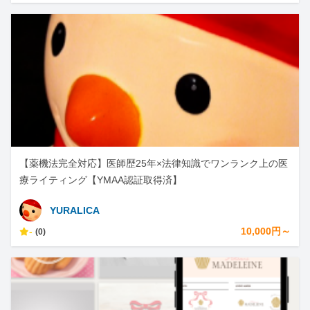
【薬機法完全対応】医師歴25年×法律知識でワンランク上の医
療ライティング【YMAA認証取得済】
YURALICA
-
10,000円～
(0)