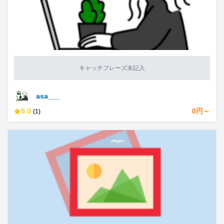
キャッチフレーズ未記入
asa___
5.0
0円～
(1)