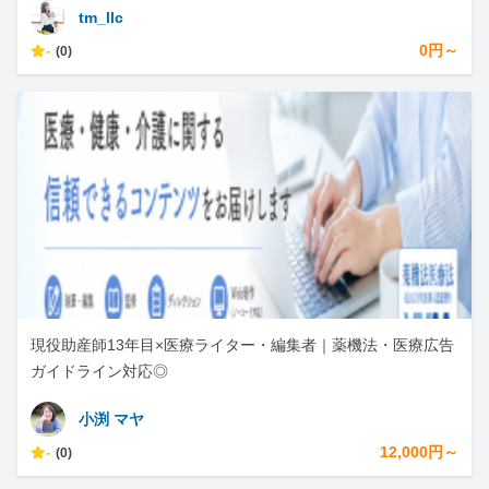
tm_llc
-
0円～
(0)
現役助産師13年目×医療ライター・編集者｜薬機法・医療広告
ガイドライン対応◎
小渕 マヤ
-
12,000円～
(0)