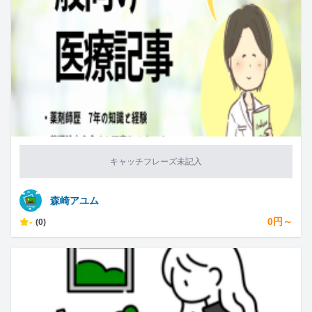
キャッチフレーズ未記入
森崎アユム
-
0円～
(0)