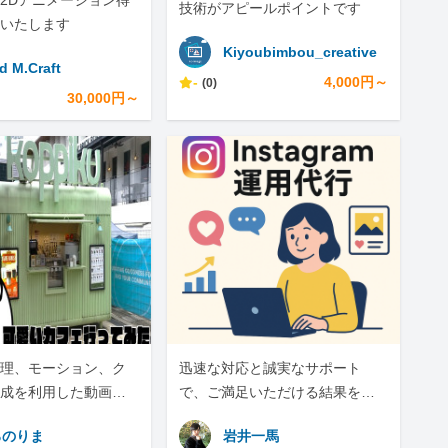
2Dアニメーション得
技術がアピールポイントです
いたします
Kiyoubimbou_creative
id M.Craft
-
4,000円～
(0)
30,000円～
理、モーション、ク
迅速な対応と誠実なサポート
成を利用した動画編
で、ご満足いただける結果を目
す
指します！
ろのりま
岩井一馬