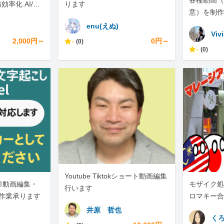
各種動画（
効率化 AI/VB
ります
意）を制作
enu(えぬ)
Viv
2,000円～
-
0円～
(0)
-
(0)
Youtube Tiktokショート動画編集
◎動画編集・
モザイク処
行います
l作業承ります
ロマキー合
集が可能で
井原 哲也
く