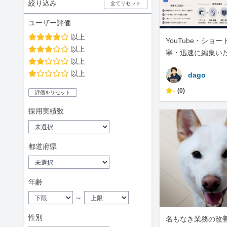
絞り込み
全てリセット
ユーザー評価
以上
YouTube・ショ
以上
寧・迅速に編集い
以上
以上
dago
-
(0)
評価をリセット
採用実績数
都道府県
年齢
～
性別
名もなき業務の改