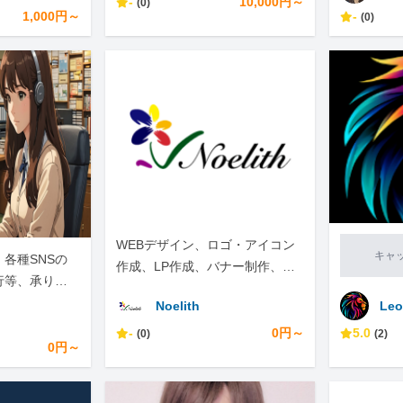
-
10,000円～
(0)
1,000円～
-
(0)
WEBデザイン、ロゴ・アイコン
キャ
各種SNSの
作成、LP作成、バナー制作、動
行等、承りま
画制作
Noelith
Leo
n
-
0円～
5.0
(0)
(2)
0円～