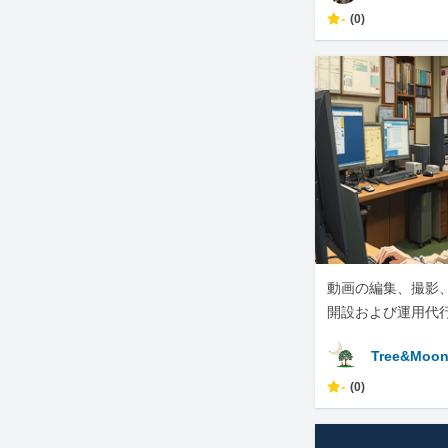
-
(0)
動画の編集、撮影、
開設および運用代
す。
Tree&Moo
-
(0)