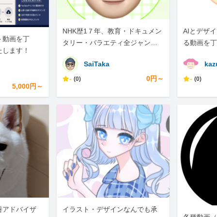
NHK歴1７年、教育・ドキュメン
AIとデザ
ート動画を丁
タリー・バラエティ全ジャンル
る動画を丁
たします！
対応の映像エディター
SaiTaka
kaz
-
0円～
-
(0)
(0)
5,000円～
善アドバイザ
イラスト・デザインなんでも承