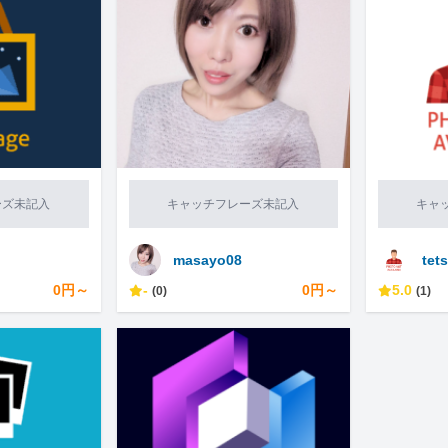
ーズ未記入
キャッチフレーズ未記入
キャ
masayo08
tet
0円～
-
0円～
5.0
(0)
(1)