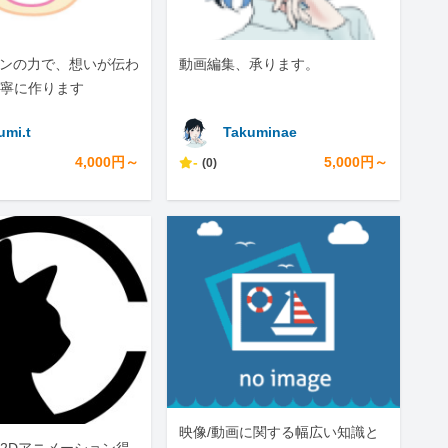
インの力で、想いが伝わ
動画編集、承ります。
寧に作ります
umi.t
Takuminae
4,000円～
-
5,000円～
(0)
映像/動画に関する幅広い知識と