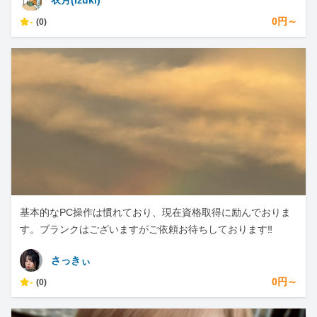
衣月(Izuki)
-
0円～
(0)
基本的なPC操作は慣れており、現在資格取得に励んでおりま
す。ブランクはございますがご依頼お待ちしております‼️
さっきぃ
-
0円～
(0)