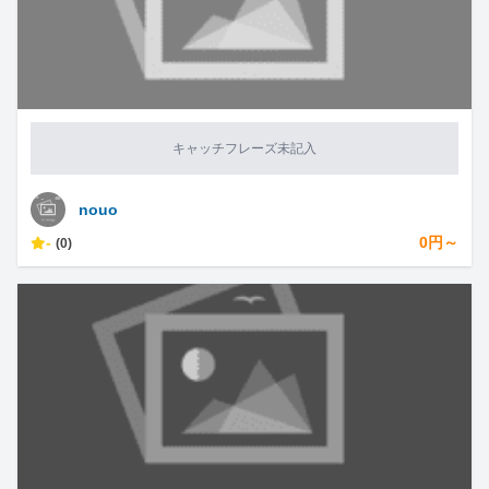
キャッチフレーズ未記入
nouo
-
0円～
(0)