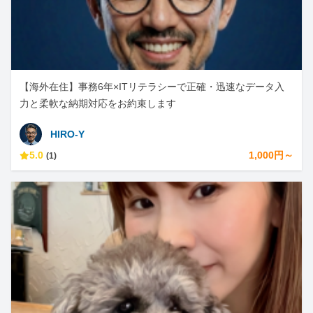
【海外在住】事務6年×ITリテラシーで正確・迅速なデータ入
力と柔軟な納期対応をお約束します
HIRO-Y
5.0
1,000円～
(1)