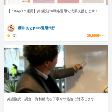
【Instagram運用】共感設計×戦略運用で成果支援します！
櫻井 おと|SNS運用代行
-
30,000円～
(0)
英語翻訳・調査・資料構成を丁寧かつ迅速に対応します