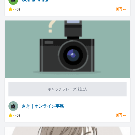
Gorilla_Vihta
-
0円～
(0)
キャッチフレーズ未記入
さき｜オンライン事務
-
0円～
(0)