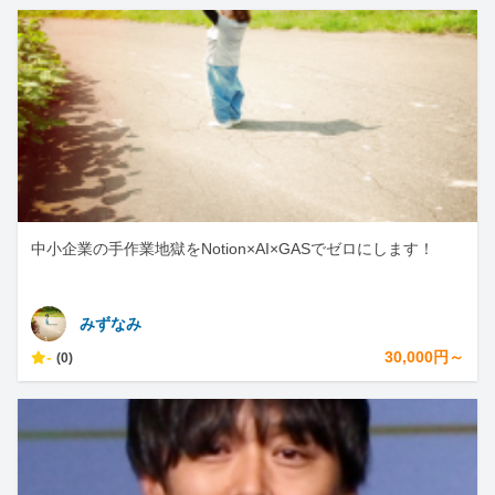
中小企業の手作業地獄をNotion×AI×GASでゼロにします！
みずなみ
-
30,000円～
(0)