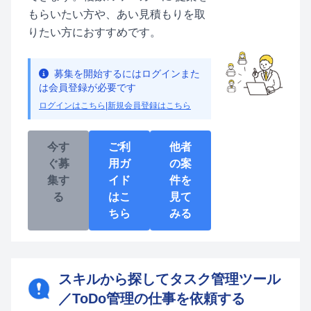
もらいたい方や、あい見積もりを取
りたい方におすすめです。
募集を開始するにはログインまた
は会員登録が必要です
ログインはこちら
|
新規会員登録はこちら
今す
ご利
他者
ぐ募
用ガ
の案
集す
イド
件を
る
はこ
見て
ちら
みる
スキルから探してタスク管理ツール
／ToDo管理の仕事を依頼する