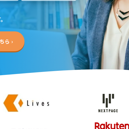
す。
ら ›