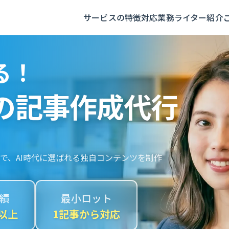
サービスの特徴
対応業務
ライター紹介
る！
の記事作成代行
で、AI時代に選ばれる独自コンテンツを制作
績
最小ロット
社以上
1記事から対応