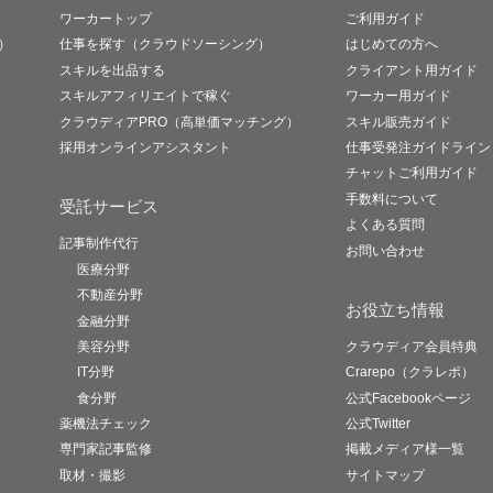
ワーカートップ
ご利用ガイド
）
仕事を探す（クラウドソーシング）
はじめての方へ
スキルを出品する
クライアント用ガイド
スキルアフィリエイトで稼ぐ
ワーカー用ガイド
クラウディアPRO（高単価マッチング）
スキル販売ガイド
採用オンラインアシスタント
仕事受発注ガイドライン
チャットご利用ガイド
手数料について
受託サービス
よくある質問
記事制作代行
お問い合わせ
医療分野
不動産分野
お役立ち情報
金融分野
美容分野
クラウディア会員特典
IT分野
Crarepo（クラレポ）
食分野
公式Facebookページ
薬機法チェック
公式Twitter
専門家記事監修
掲載メディア様一覧
取材・撮影
サイトマップ