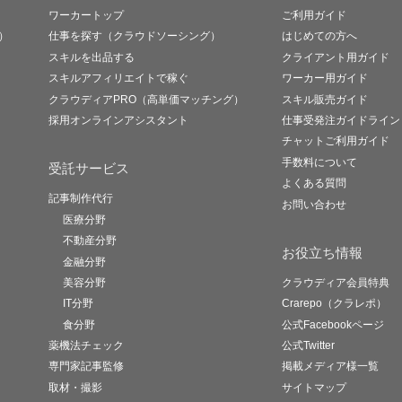
ワーカートップ
ご利用ガイド
）
仕事を探す（クラウドソーシング）
はじめての方へ
スキルを出品する
クライアント用ガイド
スキルアフィリエイトで稼ぐ
ワーカー用ガイド
クラウディアPRO（高単価マッチング）
スキル販売ガイド
採用オンラインアシスタント
仕事受発注ガイドライン
チャットご利用ガイド
手数料について
受託サービス
よくある質問
記事制作代行
お問い合わせ
医療分野
不動産分野
お役立ち情報
金融分野
美容分野
クラウディア会員特典
IT分野
Crarepo（クラレポ）
食分野
公式Facebookページ
薬機法チェック
公式Twitter
専門家記事監修
掲載メディア様一覧
取材・撮影
サイトマップ