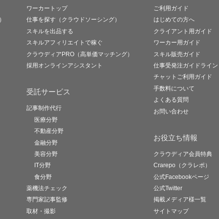
ワーカートップ
ご利用ガイド
）
仕事を探す（クラウドソーシング）
はじめての方へ
スキルを出品する
クライアント用ガイド
スキルアフィリエイトで稼ぐ
ワーカー用ガイド
クラウディアPRO（高単価マッチング）
スキル販売ガイド
採用オンラインアシスタント
仕事受発注ガイドライン
チャットご利用ガイド
手数料について
受託サービス
よくある質問
記事制作代行
お問い合わせ
医療分野
不動産分野
お役立ち情報
金融分野
美容分野
クラウディア会員特典
IT分野
Crarepo（クラレポ）
食分野
公式Facebookページ
薬機法チェック
公式Twitter
専門家記事監修
掲載メディア様一覧
取材・撮影
サイトマップ