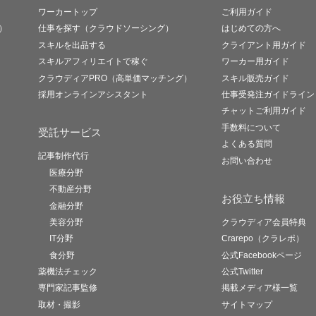
ワーカートップ
ご利用ガイド
）
仕事を探す（クラウドソーシング）
はじめての方へ
スキルを出品する
クライアント用ガイド
スキルアフィリエイトで稼ぐ
ワーカー用ガイド
クラウディアPRO（高単価マッチング）
スキル販売ガイド
採用オンラインアシスタント
仕事受発注ガイドライン
チャットご利用ガイド
手数料について
受託サービス
よくある質問
記事制作代行
お問い合わせ
医療分野
不動産分野
お役立ち情報
金融分野
美容分野
クラウディア会員特典
IT分野
Crarepo（クラレポ）
食分野
公式Facebookページ
薬機法チェック
公式Twitter
専門家記事監修
掲載メディア様一覧
取材・撮影
サイトマップ