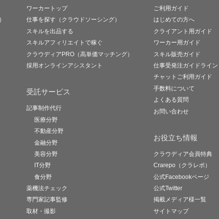
ワーカートップ
ご利用ガイド
）
仕事を探す（クラウドソーシング）
はじめての方へ
スキルを出品する
クライアント用ガイド
スキルアフィリエイトで稼ぐ
ワーカー用ガイド
クラウディアPRO（高単価マッチング）
スキル販売ガイド
採用オンラインアシスタント
仕事受発注ガイドライン
チャットご利用ガイド
手数料について
受託サービス
よくある質問
記事制作代行
お問い合わせ
医療分野
不動産分野
お役立ち情報
金融分野
美容分野
クラウディア会員特典
IT分野
Crarepo（クラレポ）
食分野
公式Facebookページ
薬機法チェック
公式Twitter
専門家記事監修
掲載メディア様一覧
取材・撮影
サイトマップ