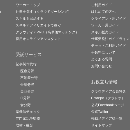
ワーカートップ
ご利用ガイド
）
仕事を探す（クラウドソーシング）
はじめての方へ
スキルを出品する
クライアント用ガイド
スキルアフィリエイトで稼ぐ
ワーカー用ガイド
クラウディアPRO（高単価マッチング）
スキル販売ガイド
採用オンラインアシスタント
仕事受発注ガイドライン
チャットご利用ガイド
手数料について
受託サービス
よくある質問
記事制作代行
お問い合わせ
医療分野
不動産分野
お役立ち情報
金融分野
美容分野
クラウディア会員特典
IT分野
Crarepo（クラレポ）
食分野
公式Facebookページ
薬機法チェック
公式Twitter
専門家記事監修
掲載メディア様一覧
取材・撮影
サイトマップ