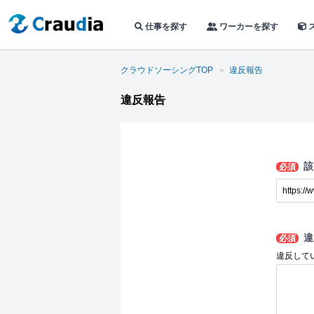
仕事を探す
ワーカーを探す
クラウドソーシングTOP
違反報告
違反報告
該
必須
違
必須
違反して