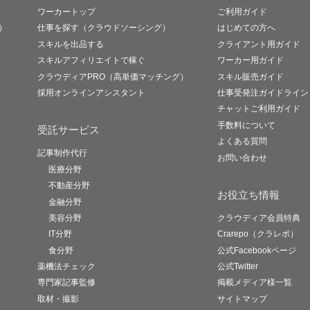
ワーカートップ
ご利用ガイド
）
仕事を探す（クラウドソーシング）
はじめての方へ
スキルを出品する
クライアント用ガイド
スキルアフィリエイトで稼ぐ
ワーカー用ガイド
クラウディアPRO（高単価マッチング）
スキル販売ガイド
採用オンラインアシスタント
仕事受発注ガイドライン
チャットご利用ガイド
手数料について
受託サービス
よくある質問
記事制作代行
お問い合わせ
医療分野
不動産分野
お役立ち情報
金融分野
美容分野
クラウディア会員特典
IT分野
Crarepo（クラレポ）
食分野
公式Facebookページ
薬機法チェック
公式Twitter
専門家記事監修
掲載メディア様一覧
取材・撮影
サイトマップ