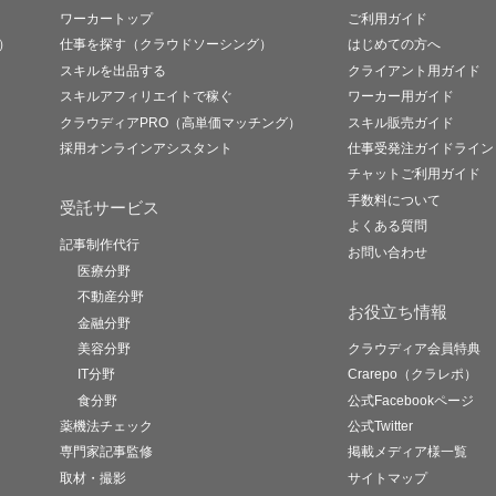
ワーカートップ
ご利用ガイド
）
仕事を探す（クラウドソーシング）
はじめての方へ
スキルを出品する
クライアント用ガイド
スキルアフィリエイトで稼ぐ
ワーカー用ガイド
クラウディアPRO（高単価マッチング）
スキル販売ガイド
採用オンラインアシスタント
仕事受発注ガイドライン
チャットご利用ガイド
手数料について
受託サービス
よくある質問
記事制作代行
お問い合わせ
医療分野
不動産分野
お役立ち情報
金融分野
美容分野
クラウディア会員特典
IT分野
Crarepo（クラレポ）
食分野
公式Facebookページ
薬機法チェック
公式Twitter
専門家記事監修
掲載メディア様一覧
取材・撮影
サイトマップ