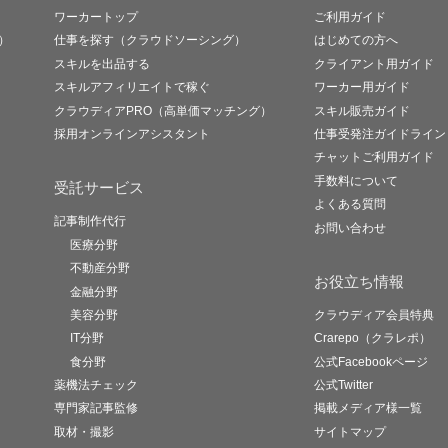
ワーカートップ
ご利用ガイド
）
仕事を探す（クラウドソーシング）
はじめての方へ
スキルを出品する
クライアント用ガイド
スキルアフィリエイトで稼ぐ
ワーカー用ガイド
クラウディアPRO（高単価マッチング）
スキル販売ガイド
採用オンラインアシスタント
仕事受発注ガイドライン
チャットご利用ガイド
手数料について
受託サービス
よくある質問
記事制作代行
お問い合わせ
医療分野
不動産分野
お役立ち情報
金融分野
美容分野
クラウディア会員特典
IT分野
Crarepo（クラレポ）
食分野
公式Facebookページ
薬機法チェック
公式Twitter
専門家記事監修
掲載メディア様一覧
取材・撮影
サイトマップ