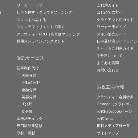
ワーカートップ
ご利用ガイド
）
仕事を探す（クラウドソーシング）
はじめての方へ
スキルを出品する
クライアント用ガイド
スキルアフィリエイトで稼ぐ
ワーカー用ガイド
クラウディアPRO（高単価マッチング）
スキル販売ガイド
採用オンラインアシスタント
仕事受発注ガイドライン
チャットご利用ガイド
手数料について
受託サービス
よくある質問
記事制作代行
お問い合わせ
医療分野
不動産分野
お役立ち情報
金融分野
美容分野
クラウディア会員特典
IT分野
Crarepo（クラレポ）
食分野
公式Facebookページ
薬機法チェック
公式Twitter
専門家記事監修
掲載メディア様一覧
取材・撮影
サイトマップ