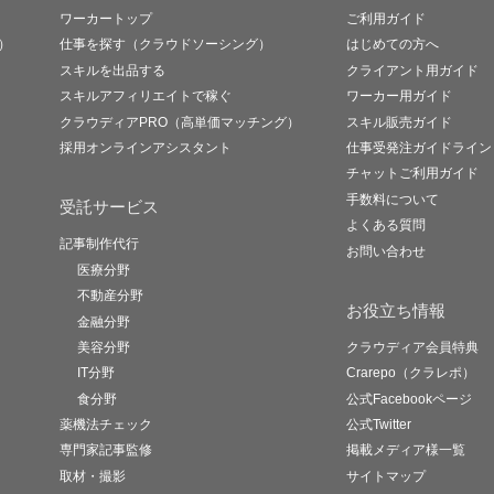
ワーカートップ
ご利用ガイド
）
仕事を探す（クラウドソーシング）
はじめての方へ
スキルを出品する
クライアント用ガイド
スキルアフィリエイトで稼ぐ
ワーカー用ガイド
クラウディアPRO（高単価マッチング）
スキル販売ガイド
採用オンラインアシスタント
仕事受発注ガイドライン
チャットご利用ガイド
手数料について
受託サービス
よくある質問
記事制作代行
お問い合わせ
医療分野
不動産分野
お役立ち情報
金融分野
美容分野
クラウディア会員特典
IT分野
Crarepo（クラレポ）
食分野
公式Facebookページ
薬機法チェック
公式Twitter
専門家記事監修
掲載メディア様一覧
取材・撮影
サイトマップ