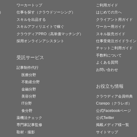
ワーカートップ
ご利用ガイド
）
仕事を探す（クラウドソーシング）
はじめての方へ
スキルを出品する
クライアント用ガイド
スキルアフィリエイトで稼ぐ
ワーカー用ガイド
クラウディアPRO（高単価マッチング）
スキル販売ガイド
採用オンラインアシスタント
仕事受発注ガイドライン
チャットご利用ガイド
手数料について
受託サービス
よくある質問
記事制作代行
お問い合わせ
医療分野
不動産分野
お役立ち情報
金融分野
美容分野
クラウディア会員特典
IT分野
Crarepo（クラレポ）
食分野
公式Facebookページ
薬機法チェック
公式Twitter
専門家記事監修
掲載メディア様一覧
取材・撮影
サイトマップ