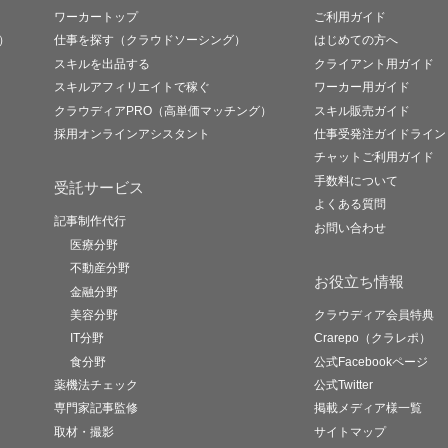
ワーカートップ
ご利用ガイド
）
仕事を探す（クラウドソーシング）
はじめての方へ
スキルを出品する
クライアント用ガイド
スキルアフィリエイトで稼ぐ
ワーカー用ガイド
クラウディアPRO（高単価マッチング）
スキル販売ガイド
採用オンラインアシスタント
仕事受発注ガイドライン
チャットご利用ガイド
手数料について
受託サービス
よくある質問
記事制作代行
お問い合わせ
医療分野
不動産分野
お役立ち情報
金融分野
美容分野
クラウディア会員特典
IT分野
Crarepo（クラレポ）
食分野
公式Facebookページ
薬機法チェック
公式Twitter
専門家記事監修
掲載メディア様一覧
取材・撮影
サイトマップ