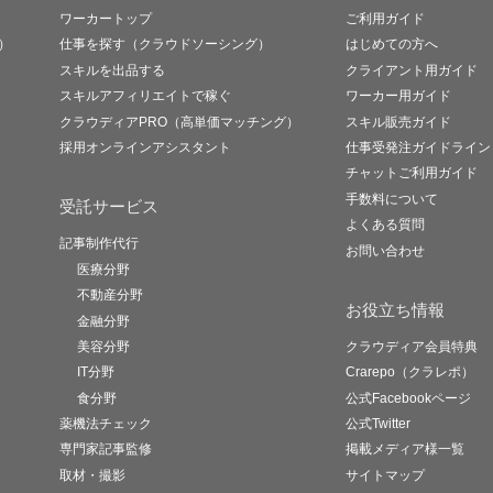
ワーカートップ
ご利用ガイド
）
仕事を探す（クラウドソーシング）
はじめての方へ
スキルを出品する
クライアント用ガイド
スキルアフィリエイトで稼ぐ
ワーカー用ガイド
クラウディアPRO（高単価マッチング）
スキル販売ガイド
採用オンラインアシスタント
仕事受発注ガイドライン
チャットご利用ガイド
手数料について
受託サービス
よくある質問
記事制作代行
お問い合わせ
医療分野
不動産分野
お役立ち情報
金融分野
美容分野
クラウディア会員特典
IT分野
Crarepo（クラレポ）
食分野
公式Facebookページ
薬機法チェック
公式Twitter
専門家記事監修
掲載メディア様一覧
取材・撮影
サイトマップ