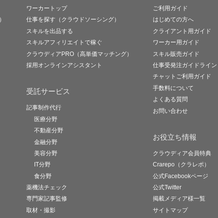
ワーカートップ
ご利用ガイド
）
仕事を探す（クラウドソーシング）
はじめての方へ
スキルを出品する
クライアント用ガイド
スキルアフィリエイトで稼ぐ
ワーカー用ガイド
クラウディアPRO（高単価マッチング）
スキル販売ガイド
採用オンラインアシスタント
仕事受発注ガイドライン
チャットご利用ガイド
手数料について
受託サービス
よくある質問
記事制作代行
お問い合わせ
医療分野
不動産分野
お役立ち情報
金融分野
美容分野
クラウディア会員特典
IT分野
Crarepo（クラレポ）
食分野
公式Facebookページ
薬機法チェック
公式Twitter
専門家記事監修
掲載メディア様一覧
取材・撮影
サイトマップ