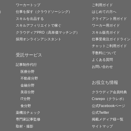
ワーカートップ
ご利用ガイド
）
仕事を探す（クラウドソーシング）
はじめての方へ
スキルを出品する
クライアント用ガイド
スキルアフィリエイトで稼ぐ
ワーカー用ガイド
クラウディアPRO（高単価マッチング）
スキル販売ガイド
採用オンラインアシスタント
仕事受発注ガイドライン
チャットご利用ガイド
手数料について
受託サービス
よくある質問
記事制作代行
お問い合わせ
医療分野
不動産分野
お役立ち情報
金融分野
美容分野
クラウディア会員特典
IT分野
Crarepo（クラレポ）
食分野
公式Facebookページ
薬機法チェック
公式Twitter
専門家記事監修
掲載メディア様一覧
取材・撮影
サイトマップ