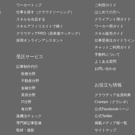
ワーカートップ
ご利用ガイド
）
仕事を探す（クラウドソーシング）
はじめての方へ
スキルを出品する
クライアント用ガイド
スキルアフィリエイトで稼ぐ
ワーカー用ガイド
クラウディアPRO（高単価マッチング）
スキル販売ガイド
採用オンラインアシスタント
仕事受発注ガイドライン
チャットご利用ガイド
手数料について
受託サービス
よくある質問
記事制作代行
お問い合わせ
医療分野
不動産分野
お役立ち情報
金融分野
美容分野
クラウディア会員特典
IT分野
Crarepo（クラレポ）
食分野
公式Facebookページ
薬機法チェック
公式Twitter
専門家記事監修
掲載メディア様一覧
取材・撮影
サイトマップ