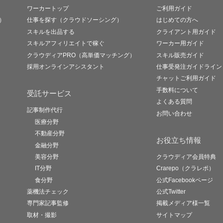
ワーカートップ
ご利用ガイド
）
仕事を探す（クラウドソーシング）
はじめての方へ
スキルを出品する
クライアント用ガイド
スキルアフィリエイトで稼ぐ
ワーカー用ガイド
クラウディアPRO（高単価マッチング）
スキル販売ガイド
採用オンラインアシスタント
仕事受発注ガイドライン
チャットご利用ガイド
手数料について
受託サービス
よくある質問
記事制作代行
お問い合わせ
医療分野
不動産分野
お役立ち情報
金融分野
美容分野
クラウディア会員特典
IT分野
Crarepo（クラレポ）
食分野
公式Facebookページ
薬機法チェック
公式Twitter
専門家記事監修
掲載メディア様一覧
取材・撮影
サイトマップ