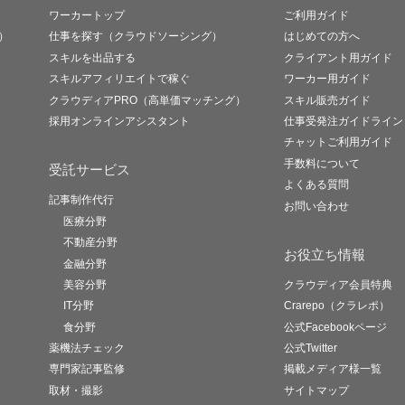
ワーカートップ
ご利用ガイド
）
仕事を探す（クラウドソーシング）
はじめての方へ
スキルを出品する
クライアント用ガイド
スキルアフィリエイトで稼ぐ
ワーカー用ガイド
クラウディアPRO（高単価マッチング）
スキル販売ガイド
採用オンラインアシスタント
仕事受発注ガイドライン
チャットご利用ガイド
手数料について
受託サービス
よくある質問
記事制作代行
お問い合わせ
医療分野
不動産分野
お役立ち情報
金融分野
美容分野
クラウディア会員特典
IT分野
Crarepo（クラレポ）
食分野
公式Facebookページ
薬機法チェック
公式Twitter
専門家記事監修
掲載メディア様一覧
取材・撮影
サイトマップ