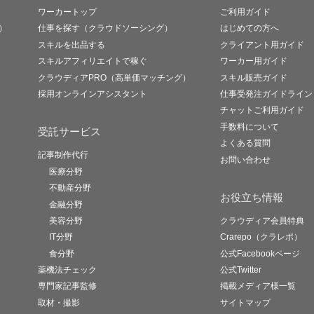
ワーカートップ
ご利用ガイド
）
仕事を探す（クラウドソーシング）
はじめての方へ
スキルを出品する
クライアント用ガイド
スキルアフィリエイトで稼ぐ
ワーカー用ガイド
クラウディアPRO（高単価マッチング）
スキル販売ガイド
採用オンラインアシスタント
仕事受発注ガイドライン
チャットご利用ガイド
手数料について
受託サービス
よくある質問
記事制作代行
お問い合わせ
医療分野
不動産分野
お役立ち情報
金融分野
美容分野
クラウディア会員特典
IT分野
Crarepo（クラレポ）
食分野
公式Facebookページ
薬機法チェック
公式Twitter
専門家記事監修
掲載メディア様一覧
取材・撮影
サイトマップ