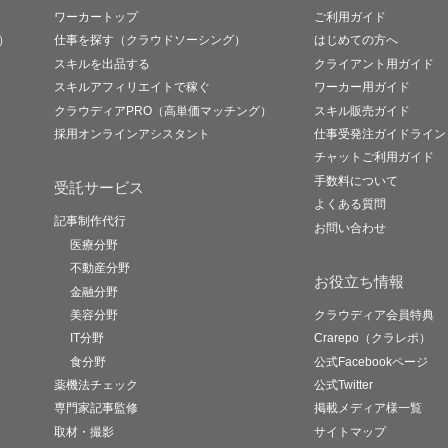
ワーカートップ
ご利用ガイド
）
仕事を探す（クラウドソーシング）
はじめての方へ
スキルを出品する
クライアント用ガイド
スキルアフィリエイトで稼ぐ
ワーカー用ガイド
クラウディアPRO（高単価マッチング）
スキル販売ガイド
採用オンラインアシスタント
仕事受発注ガイドライン
チャットご利用ガイド
手数料について
受託サービス
よくある質問
記事制作代行
お問い合わせ
医療分野
不動産分野
お役立ち情報
金融分野
美容分野
クラウディア会員特典
IT分野
Crarepo（クラレポ）
食分野
公式Facebookページ
薬機法チェック
公式Twitter
専門家記事監修
掲載メディア様一覧
取材・撮影
サイトマップ