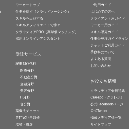
ワーカートップ
ご利用ガイド
）
仕事を探す（クラウドソーシング）
はじめての方へ
スキルを出品する
クライアント用ガイド
スキルアフィリエイトで稼ぐ
ワーカー用ガイド
クラウディアPRO（高単価マッチング）
スキル販売ガイド
採用オンラインアシスタント
仕事受発注ガイドライン
チャットご利用ガイド
手数料について
受託サービス
よくある質問
記事制作代行
お問い合わせ
医療分野
不動産分野
お役立ち情報
金融分野
美容分野
クラウディア会員特典
IT分野
Crarepo（クラレポ）
食分野
公式Facebookページ
薬機法チェック
公式Twitter
専門家記事監修
掲載メディア様一覧
取材・撮影
サイトマップ