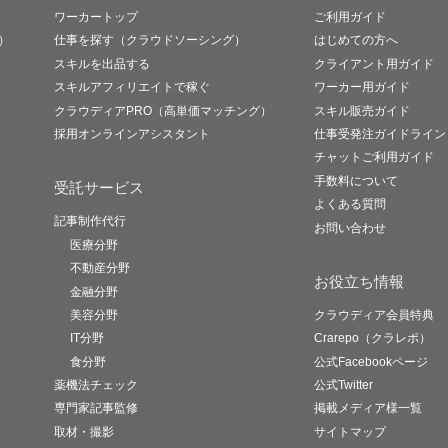
ワーカートップ
ご利用ガイド
）
仕事を探す（クラウドソーシング）
はじめての方へ
スキルを出品する
クライアント用ガイド
スキルアフィリエイトで稼ぐ
ワーカー用ガイド
クラウディアPRO（高単価マッチング）
スキル販売ガイド
採用オンラインアシスタント
仕事受発注ガイドライン
チャットご利用ガイド
手数料について
受託サービス
よくある質問
記事制作代行
お問い合わせ
医療分野
不動産分野
お役立ち情報
金融分野
美容分野
クラウディア会員特典
IT分野
Crarepo（クラレポ）
食分野
公式Facebookページ
薬機法チェック
公式Twitter
専門家記事監修
掲載メディア様一覧
取材・撮影
サイトマップ