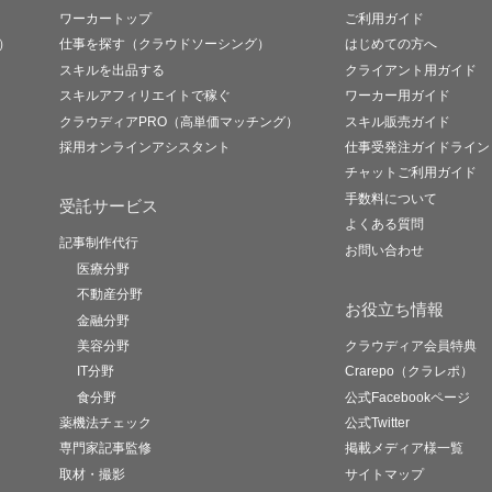
ワーカートップ
ご利用ガイド
）
仕事を探す（クラウドソーシング）
はじめての方へ
スキルを出品する
クライアント用ガイド
スキルアフィリエイトで稼ぐ
ワーカー用ガイド
クラウディアPRO（高単価マッチング）
スキル販売ガイド
採用オンラインアシスタント
仕事受発注ガイドライン
チャットご利用ガイド
手数料について
受託サービス
よくある質問
記事制作代行
お問い合わせ
医療分野
不動産分野
お役立ち情報
金融分野
美容分野
クラウディア会員特典
IT分野
Crarepo（クラレポ）
食分野
公式Facebookページ
薬機法チェック
公式Twitter
専門家記事監修
掲載メディア様一覧
取材・撮影
サイトマップ