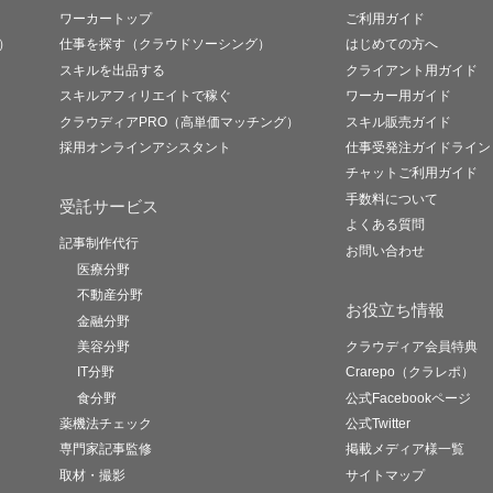
ワーカートップ
ご利用ガイド
）
仕事を探す（クラウドソーシング）
はじめての方へ
スキルを出品する
クライアント用ガイド
スキルアフィリエイトで稼ぐ
ワーカー用ガイド
クラウディアPRO（高単価マッチング）
スキル販売ガイド
採用オンラインアシスタント
仕事受発注ガイドライン
チャットご利用ガイド
手数料について
受託サービス
よくある質問
記事制作代行
お問い合わせ
医療分野
不動産分野
お役立ち情報
金融分野
美容分野
クラウディア会員特典
IT分野
Crarepo（クラレポ）
食分野
公式Facebookページ
薬機法チェック
公式Twitter
専門家記事監修
掲載メディア様一覧
取材・撮影
サイトマップ