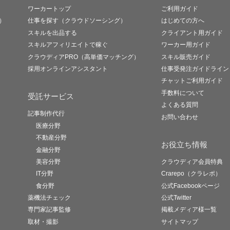
ワーカートップ
ご利用ガイド
）
仕事を探す（クラウドソーシング）
はじめての方へ
スキルを出品する
クライアント用ガイド
スキルアフィリエイトで稼ぐ
ワーカー用ガイド
クラウディアPRO（高単価マッチング）
スキル販売ガイド
採用オンラインアシスタント
仕事受発注ガイドライン
チャットご利用ガイド
手数料について
受託サービス
よくある質問
記事制作代行
お問い合わせ
医療分野
不動産分野
お役立ち情報
金融分野
美容分野
クラウディア会員特典
IT分野
Crarepo（クラレポ）
食分野
公式Facebookページ
薬機法チェック
公式Twitter
専門家記事監修
掲載メディア様一覧
取材・撮影
サイトマップ