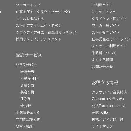
ワーカートップ
ご利用ガイド
）
仕事を探す（クラウドソーシング）
はじめての方へ
スキルを出品する
クライアント用ガイド
スキルアフィリエイトで稼ぐ
ワーカー用ガイド
クラウディアPRO（高単価マッチング）
スキル販売ガイド
採用オンラインアシスタント
仕事受発注ガイドライン
チャットご利用ガイド
手数料について
受託サービス
よくある質問
記事制作代行
お問い合わせ
医療分野
不動産分野
お役立ち情報
金融分野
美容分野
クラウディア会員特典
IT分野
Crarepo（クラレポ）
食分野
公式Facebookページ
薬機法チェック
公式Twitter
専門家記事監修
掲載メディア様一覧
取材・撮影
サイトマップ