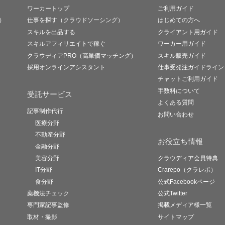
ワーカートップ
ご利用ガイド
）
仕事を探す（クラウドソーシング）
はじめての方へ
スキルを出品する
クライアント用ガイド
スキルアフィリエイトで稼ぐ
ワーカー用ガイド
クラウディアPRO（高単価マッチング）
スキル販売ガイド
採用オンラインアシスタント
仕事受発注ガイドライン
チャットご利用ガイド
手数料について
受託サービス
よくある質問
記事制作代行
お問い合わせ
医療分野
不動産分野
お役立ち情報
金融分野
美容分野
クラウディア会員特典
IT分野
Crarepo（クラレポ）
食分野
公式Facebookページ
薬機法チェック
公式Twitter
専門家記事監修
掲載メディア様一覧
取材・撮影
サイトマップ