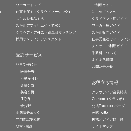
ワーカートップ
ご利用ガイド
）
仕事を探す（クラウドソーシング）
はじめての方へ
スキルを出品する
クライアント用ガイド
スキルアフィリエイトで稼ぐ
ワーカー用ガイド
クラウディアPRO（高単価マッチング）
スキル販売ガイド
採用オンラインアシスタント
仕事受発注ガイドライン
チャットご利用ガイド
手数料について
受託サービス
よくある質問
記事制作代行
お問い合わせ
医療分野
不動産分野
お役立ち情報
金融分野
美容分野
クラウディア会員特典
IT分野
Crarepo（クラレポ）
食分野
公式Facebookページ
薬機法チェック
公式Twitter
専門家記事監修
掲載メディア様一覧
取材・撮影
サイトマップ