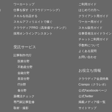
ワーカートップ
ご利用ガイド
）
仕事を探す（クラウドソーシング）
はじめての方へ
スキルを出品する
クライアント用ガイド
スキルアフィリエイトで稼ぐ
ワーカー用ガイド
クラウディアPRO（高単価マッチング）
スキル販売ガイド
採用オンラインアシスタント
仕事受発注ガイドライン
チャットご利用ガイド
手数料について
受託サービス
よくある質問
記事制作代行
お問い合わせ
医療分野
不動産分野
お役立ち情報
金融分野
美容分野
クラウディア会員特典
IT分野
Crarepo（クラレポ）
食分野
公式Facebookページ
薬機法チェック
公式Twitter
専門家記事監修
掲載メディア様一覧
取材・撮影
サイトマップ