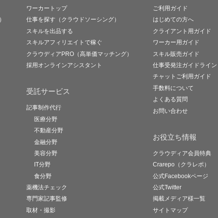
ワーカートップ
ご利用ガイド
）
仕事を探す（クラウドソーシング）
はじめての方へ
スキルを出品する
クライアント用ガイド
スキルアフィリエイトで稼ぐ
ワーカー用ガイド
クラウディアPRO（高単価マッチング）
スキル販売ガイド
採用オンラインアシスタント
仕事受発注ガイドライン
チャットご利用ガイド
手数料について
受託サービス
よくある質問
記事制作代行
お問い合わせ
医療分野
不動産分野
お役立ち情報
金融分野
美容分野
クラウディア会員特典
IT分野
Crarepo（クラレポ）
食分野
公式Facebookページ
薬機法チェック
公式Twitter
専門家記事監修
掲載メディア様一覧
取材・撮影
サイトマップ